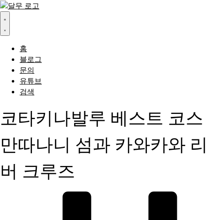
콘
텐
츠
로
건
홈
너
블로그
뛰
문의
기
유튜브
검색
코타키나발루 베스트 코스
만따나니 섬과 카와카와 리
버 크루즈