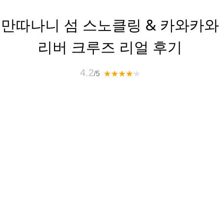
만따나니 섬 스노클링 & 카와카와
리버 크루즈 리얼 후기
4.2
/5