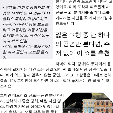
한 미니 공연과 포토존이 기다리고
있어요. 미리 도착해 여유롭게 사
▪ 무대와 가까워 공연진의 표
진을 찍고, 분위기를 즐기며 쇼를
정을 생생히 볼 수 있는 ECO
기다리는 시간을 꼭 가져보시길 추
클래스 좌석이 가성비 최고
천드립니다.
▪ 구시가지에서 등불 보트를
타고 이동하면 이동 시간을
짧은 여행 중 단 하나
절약할 수 있고, 공연장 입구
까지 바로 연결
의 공연만 본다면, 주
▪ 미리 도착해 여유롭게 다양
저 없이 이 쇼를 추천
한 미니 공연과 포토존 즐기
기
저녁이 되자, 강 위의 무대에서 웅
장하게 펼쳐지는 메인 쇼는 정말 입이 떡 벌어질 만큼 장관이었습니
다. 비가 와도 절대 멈추지 않는 공연, 그리고 그 감동은 그대로 전해
졌습니다. 호이안에 오신다면 이 쇼는 절대 놓쳐서는 안 될 필수 코
스예요.
호이안 메모리즈 랜드는 공연뿐만 아니
라, 산책하기 좋은 경치, 예쁜 사진 명
소, 다양한 기념품 상점과 맛있는 길
거리 음식까지 모두 갖춘 복합 문화