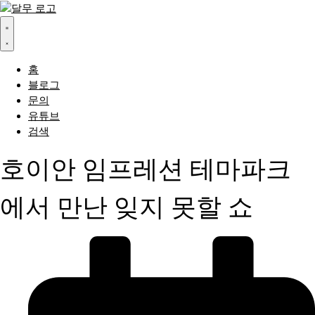
콘
텐
츠
로
건
홈
너
블로그
뛰
문의
기
유튜브
검색
호이안 임프레션 테마파크
에서 만난 잊지 못할 쇼