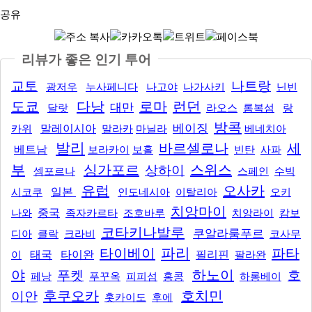
공유
리뷰가 좋은 인기 투어
교토
나트랑
광저우
누사페니다
나고야
나가사키
닌빈
도쿄
다낭
로마
런던
대만
달랏
라오스
롬복섬
랑
방콕
베이징
카위
말레이시아
말라카
마닐라
베네치아
발리
바르셀로나
세
베트남
보라카이
보홀
빈탄
사파
부
싱가포르
스위스
상하이
셈포르나
스페인
수빅
유럽
오사카
시코쿠
일본
인도네시아
이탈리아
오키
치앙마이
나와
중국
족자카르타
조호바루
치앙라이
캄보
코타키나발루
쿠알라룸푸르
디아
클락
크라비
코사무
파리
타이베이
파타
이
태국
타이완
필리핀
팔라완
야
하노이
푸켓
호
페낭
푸꾸옥
피피섬
홍콩
하롱베이
후쿠오카
호치민
이안
홋카이도
후에